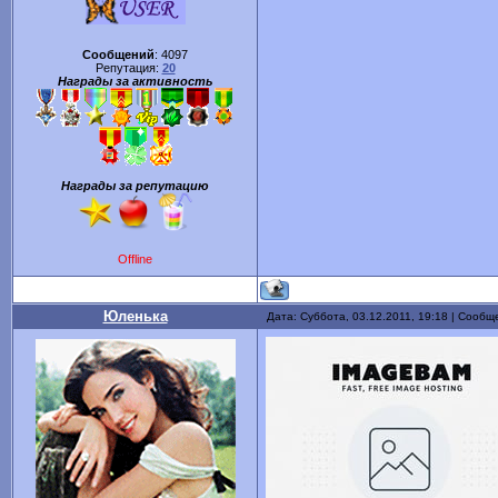
Сообщений
:
4097
Репутация:
20
Награды за активность
Награды за репутацию
Offline
Юленька
Дата: Суббота, 03.12.2011, 19:18 | Сооб