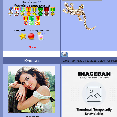
Репутация:
20
Награды за активность
Награды за репутацию
Offline
Юленька
Дата: Пятница, 04.11.2011, 22:26 | Сообщ