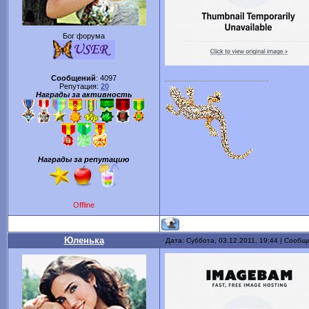
Бог форума
Сообщений
:
4097
Репутация:
20
Награды за активность
Награды за репутацию
Offline
Юленька
Дата: Суббота, 03.12.2011, 19:44 | Сооб