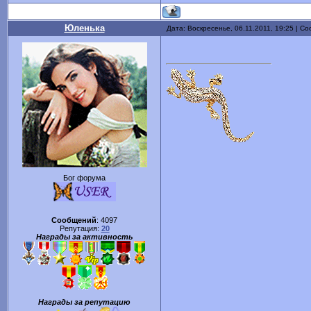
Юленька
Дата: Воскресенье, 06.11.2011, 19:25 | С
Бог форума
Сообщений
:
4097
Репутация:
20
Награды за активность
Награды за репутацию