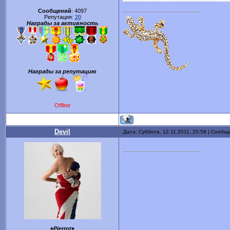
Сообщений
:
4097
Репутация:
20
Награды за активность
Награды за репутацию
Offline
Devil
Дата: Суббота, 12.11.2011, 20:58 | Сообщ
♠Pierrot♠