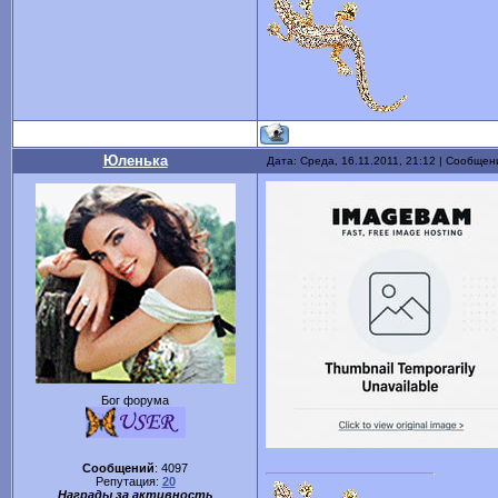
Юленька
Дата: Среда, 16.11.2011, 21:12 | Сообще
Бог форума
Сообщений
:
4097
Репутация:
20
Награды за активность