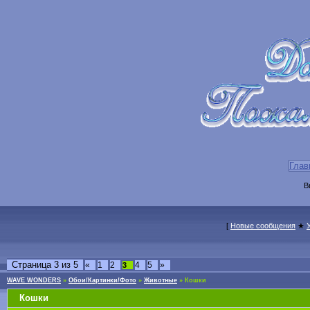
Глав
В
[
Новые сообщения
★
Страница
3
из
5
«
1
2
4
5
»
3
WAVE WONDERS
»
Обои/Картинки/Фото
»
Животные
»
Кошки
Кошки