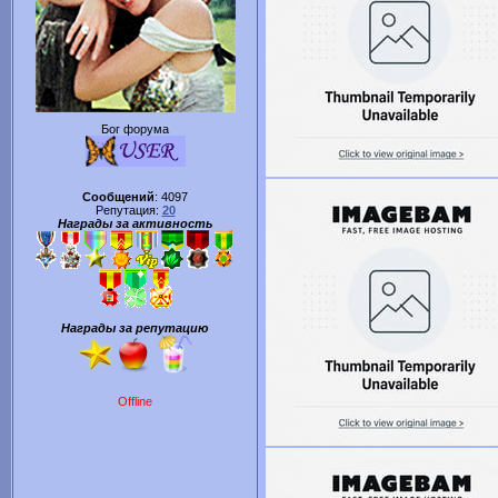
Бог форума
Сообщений
:
4097
Репутация:
20
Награды за активность
Награды за репутацию
Offline