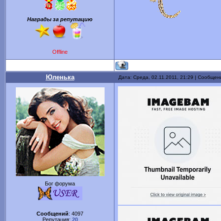
Награды за репутацию
Offline
Юленька
Дата: Среда, 02.11.2011, 21:29 | Сообще
Бог форума
Сообщений
:
4097
Репутация:
20