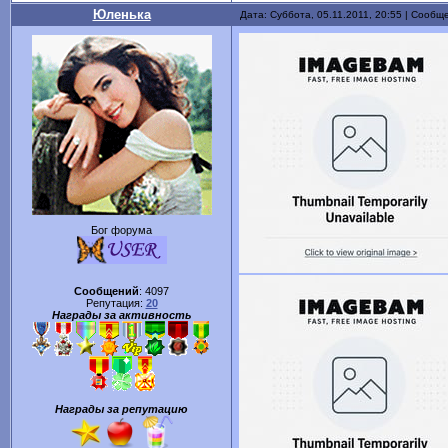
Юленька
Дата: Суббота, 05.11.2011, 20:55 | Сообщ
Бог форума
Сообщений
:
4097
Репутация:
20
Награды за активность
Награды за репутацию