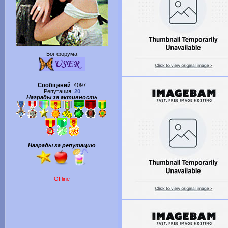
Бог форума
Сообщений
:
4097
Репутация:
20
Награды за активность
Награды за репутацию
Offline