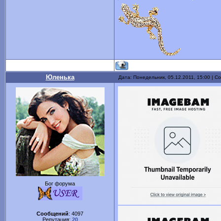
Юленька
Дата: Понедельник, 05.12.2011, 15:00 | 
Бог форума
Сообщений
:
4097
Репутация:
20