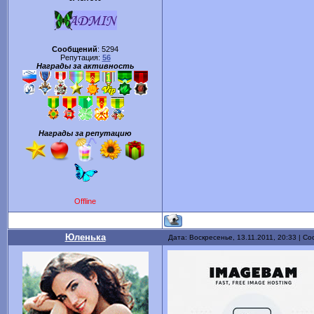
Сообщений
:
5294
Репутация:
56
Награды за активность
Награды за репутацию
Offline
Юленька
Дата: Воскресенье, 13.11.2011, 20:33 | С