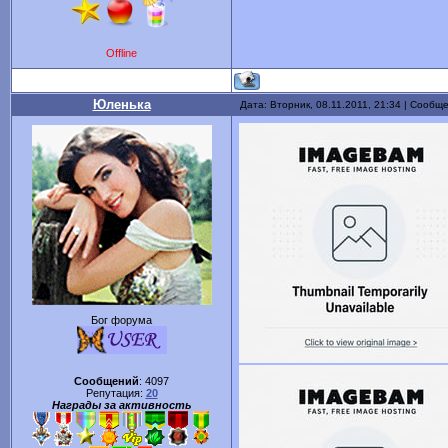
Offline
Юленька
Дата: Вторник, 08.11.2011, 21:34 | Сообщ
Бог форума
Сообщений
:
4097
Репутация:
20
Награды за активность