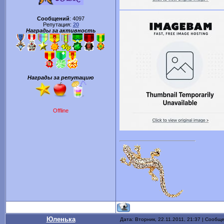
Сообщений
:
4097
Репутация:
20
Награды за активность
Награды за репутацию
Offline
Юленька
Дата: Вторник, 22.11.2011, 21:37 | Сообщ