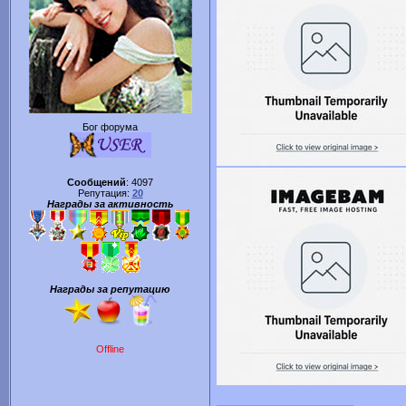
Бог форума
Сообщений
:
4097
Репутация:
20
Награды за активность
Награды за репутацию
Offline