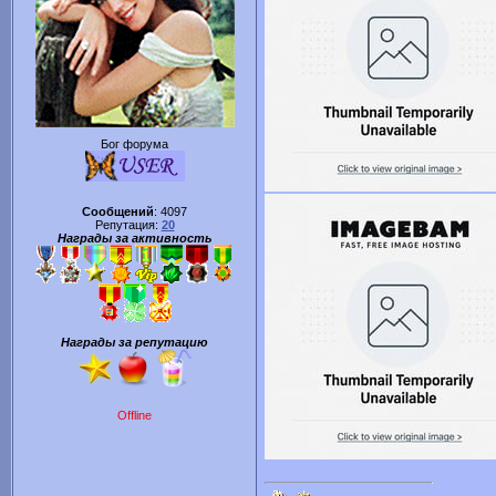
Бог форума
Сообщений
:
4097
Репутация:
20
Награды за активность
Награды за репутацию
Offline