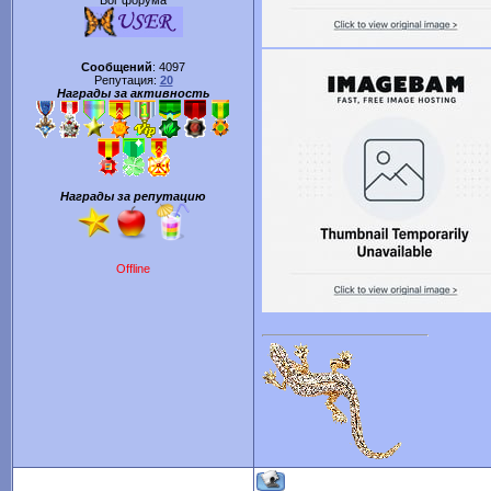
Бог форума
Сообщений
:
4097
Репутация:
20
Награды за активность
Награды за репутацию
Offline