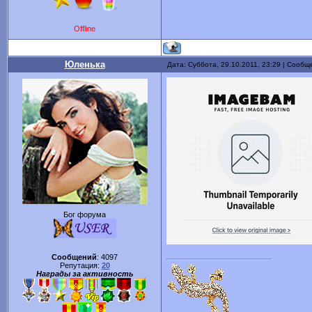
Offline
Юленька
Дата: Суббота, 29.10.2011, 23:29 | Сооб
Бог форума
Сообщений
:
4097
Репутация:
20
Награды за активность