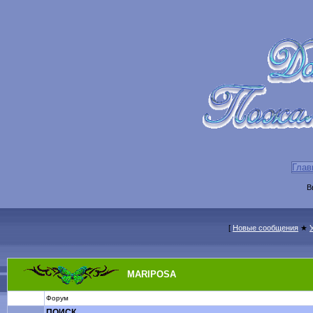
Глав
В
[
Новые сообщения
★
MARIPOSA
Форум
ПОИСК