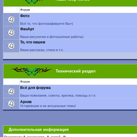
Форум
Фото
Всё то, что фотографируете Вы=)
ФанАрт
Ваши рисуночки и фотошопные работы)
То, что пишем
Ваши рассказы, стихи и т.п.
Технический раздел
Форум
Всё для форума
Ваши пожелания, советы, критика, помощь и т.п.
Архив
Устаревшие и не актуальные темы!
Дополнительная информация
Посетители:
0
(участников -
0
, гостей -
0
)