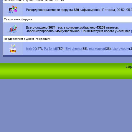
Рекорд посещаемости форума
329
зафиксирован Пятница, 09:52, 05.0
Статистика форума
Всего создано
3674
тем, в которые добавлено
43209
ответов.
Зарегистрировано
3450
участников. Приветствуем нового участника
Поздравляем с Днем Рождения!
hitriy99
(47)
,
Parfenofff
(50)
,
Elvirahome
(38)
,
marketolog
(36)
,
bitersweety
(3
Cop