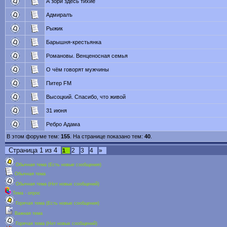
А зори здесь тихие
Адмиралъ
Рыжик
Барышня-крестьянка
Романовы. Венценосная семья
О чём говорят мужчины
Питер FM
Высоцкий. Спасибо, что живой
31 июня
Ребро Адама
В этом форуме тем:
155
. На странице показано тем:
40
.
Страница
1
из
4
2
3
4
»
1
Обычная тема (Есть новые сообщения)
Обычная тема
Обычная тема (Нет новых сообщений)
Тема - опрос
Горячая тема (Есть новые сообщения)
Важная тема
Горячая тема (Нет новых сообщений)