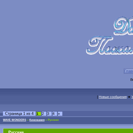
Глав
В
[
Новые сообщения
★
Страница
1
из
4
2
3
4
»
1
WAVE WONDERS
»
Киномания
»
Русские
Русские