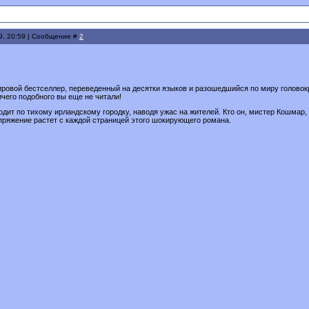
9, 20:59 | Сообщение #
2
ровой бестселлер, переведенный на десятки языков и разошедшийся по миру головок
чего подобного вы еще не читали!
дит по тихому ирландскому городку, наводя ужас на жителей. Кто он, мистер Кошмар,
ряжение растет с каждой страницей этого шокирующего романа.