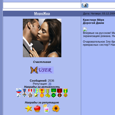
МороЖка
Дата: Четверг, 03.12.200
Кристиан Мёрк
Дорогой Джим
Впервые на русском! Ми
экранизацию романа. Ни
Очаровательное Зло бро
прекрасных сестер? Нап
Счастливая
Сообщений
:
2536
Репутация:
36
Награды за активность
Награды за репутацию