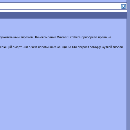
ружительным тиражом! Кинокомпания Warner Brothers приобрела права на
 сеющий смерть ни в чем неповинных женщин?! Кто откроет загадку жуткой гибели