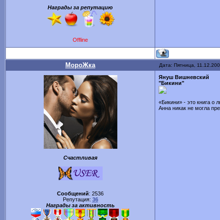
Награды за репутацию
Offline
МороЖка
Дата: Пятница, 11.12.200
Януш Вишневский
"Бикини"
«Бикини» - это книга о 
Анна никак не могла пр
Счастливая
Сообщений
:
2536
Репутация:
36
Награды за активность