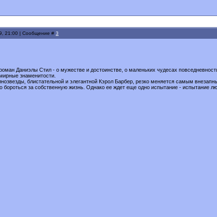
9, 21:00 | Сообщение #
3
ман Даниэлы Стил - о мужестве и достоинстве, о маленьких чудесах повседневности,
емирные знаменитости.
нозвезды, блистательной и элегантной Кэрол Барбер, резко меняется самым внезапным
 бороться за собственную жизнь. Однако ее ждет еще одно испытание - испытание лю