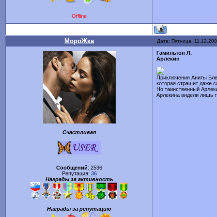
Offline
МороЖка
Дата: Пятница, 11.12.200
Гамильтон Л.
Арлекин
Приключения Аниты Блей
которая страшит даже 
Но таинственный Арлеки
Арлекина видели лишь т
Счастливая
Сообщений
:
2536
Репутация:
36
Награды за активность
Награды за репутацию