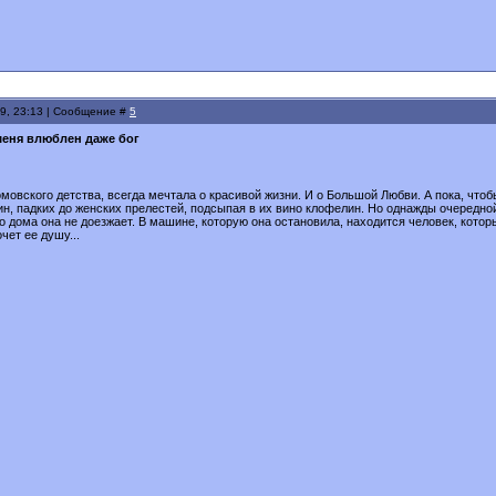
9, 23:13 | Сообщение #
5
меня влюблен даже бог
мовского детства, всегда мечтала о кра­сивой жизни. И о Большой Любви. А пока, ч
н, падких до женских прелестей, подсыпая в их вино клофелин. Но однажды очередной 
о дома она не доезжает. В машине, которую она остановила, на­ходится человек, кото
чет ее душу...