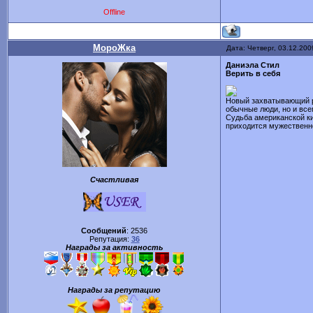
Offline
МороЖка
Дата: Четверг, 03.12.200
Даниэла Стил
Верить в себя
Новый захватывающий ро
обычные люди, но и вс
Судьба американской ки
приходится мужественно
Счастливая
Сообщений
:
2536
Репутация:
36
Награды за активность
Награды за репутацию