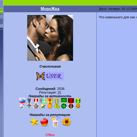
МороЖка
Дата: Четверг, 03.12.200
Что новенького для на
Счастливая
Сообщений
:
2536
Репутация:
36
Награды за активность
Награды за репутацию
Offline