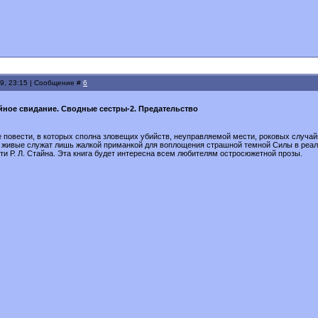
9, 23:15 | Сообщение #
6
йное свидание. Сводные сестры-2. Предательство
 повести, в которых сполна зловещих убийств, неуправляемой мести, роковых случа
а живые служат лишь жалкой приманкой для воплощения страшной темной Силы в реаль
ти Р. Л. Стайна. Эта книга будет инте­ресна всем любителям остросюжетной прозы.