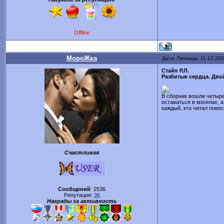
Offline
МороЖка
Дата: Пятница, 11.12.200
Стайн Р.Л.
Разбитые сердца. Дво
В сборник вошли четыре
оставаться в могилах, 
каждый, кто читал повес
Счастливая
Сообщений
:
2536
Репутация:
36
Награды за активность