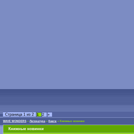
Страница
1
из
2
2
»
1
WAVE WONDERS
»
Литература
»
Книги
»
Книжные новинки
Книжные новинки