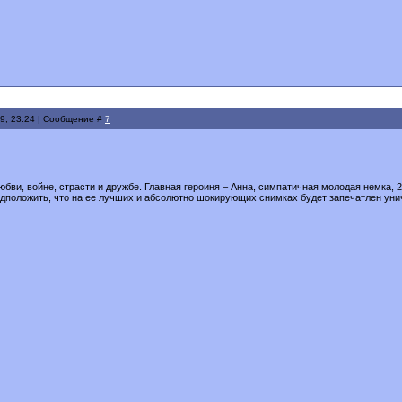
9, 23:24 | Сообщение #
7
любви, войне, страсти и дружбе. Главная героиня – Анна, симпатичная молодая немка,
едположить, что на ее лучших и абсолютно шокирующих снимках будет запечатлен ун