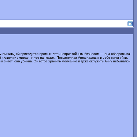
тобы выжить, ей при­ходится промышлять непристойным бизнесом — она обворовыва­
«клиент» умирает у нее на глазах. По­трясенная Анна находит в себе силы уйти,
рый знает: она убийца. Он готов хранить молчание и даже окружить Анну небывалой