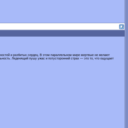
йностей и разбитых сердец. В этом параллельном мире мертвые не желают
ность. Леденящий пушу ужас и потусторонний страх — это то, что ощу­щает