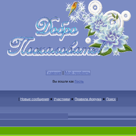
Главная
|
Мой профиль
Вы вошли как
Гость
[
Новые сообщения
★
Участники
★
Правила форума
★
Поиск
]