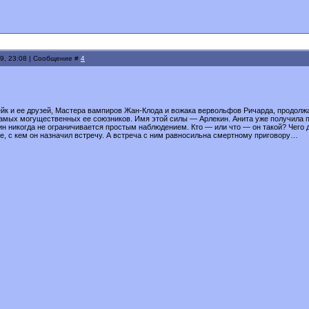
9, 23:08 | Сообщение #
4
к и ее друзей, Мастера вампиров Жан-Клода и вожака вервольфов Ричарда, продолжают
самых могущественных ее союзников. Имя этой силы — Арлекин. Анита уже получила 
н никогда не ограничивается простым наблюдением. Кто — или что — он такой? Чего д
е, с кем он назначил встречу. А встреча с ним равносильна смертному приговору…