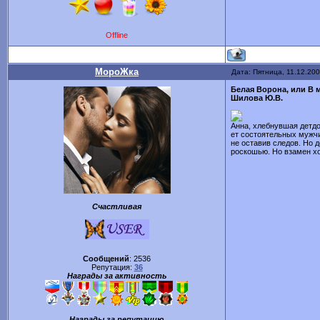
Offline
МороЖка
Дата: Пятница, 11.12.200
Белая Ворона, или В 
Шилова Ю.В.
Анна, хлебнувшая детдо
ет состоятельных мужчи
не оставив следов. Но д
роскошью. Но вза­мен хо
Счастливая
Сообщений
:
2536
Репутация:
36
Награды за активность
Награды за репутацию