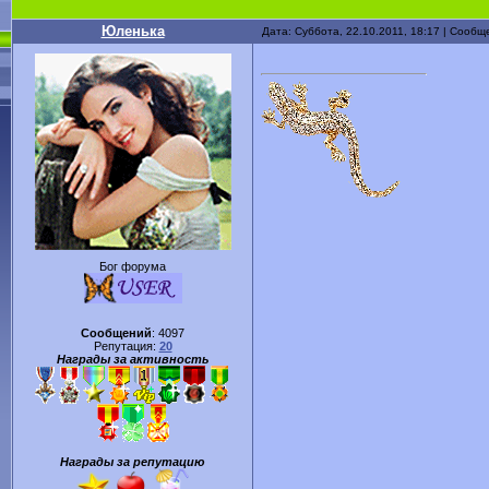
Юленька
Дата: Суббота, 22.10.2011, 18:17 | Сооб
Бог форума
Сообщений
:
4097
Репутация:
20
Награды за активность
Награды за репутацию