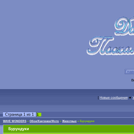
Глав
В
[
Новые сообщения
★
Страница
1
из
1
1
WAVE WONDERS
»
Обои/Картинки/Фото
»
Животные
»
Бурундуки
Бурундуки