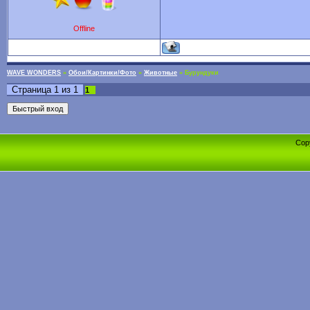
Offline
WAVE WONDERS
»
Обои/Картинки/Фото
»
Животные
»
Бурундуки
Страница
1
из
1
1
Cop