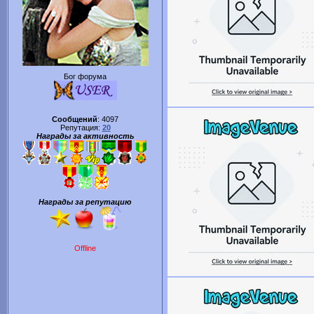
Бог форума
Сообщений
:
4097
Репутация:
20
Награды за активность
Награды за репутацию
Offline