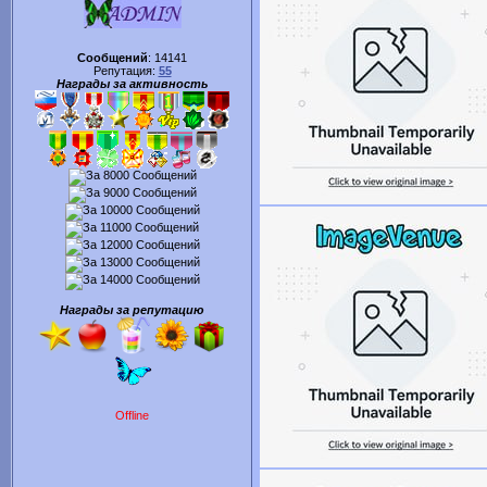
Сообщений
:
14141
Репутация:
55
Награды за активность
Награды за репутацию
Offline