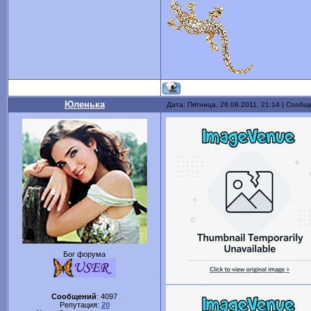
Юленька
Дата: Пятница, 26.08.2011, 21:14 | Сооб
Бог форума
Сообщений
:
4097
Репутация:
20