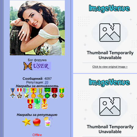
Бог форума
Сообщений
:
4097
Репутация:
20
Награды за активность
Награды за репутацию
Offline