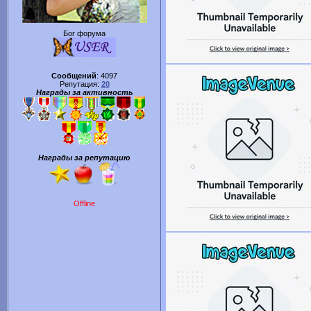
Бог форума
Сообщений
:
4097
Репутация:
20
Награды за активность
Награды за репутацию
Offline