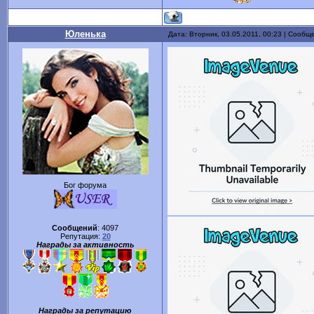
Юленька
Дата: Вторник, 03.05.2011, 00:23 | Сообщ
Бог форума
Сообщений
:
4097
Репутация:
20
Награды за активность
Награды за репутацию