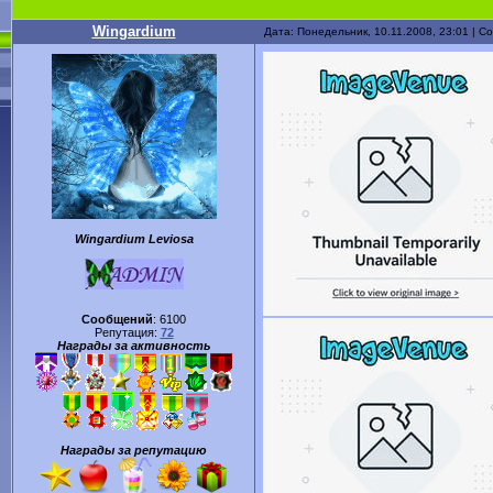
Wingardium
Дата: Понедельник, 10.11.2008, 23:01 | 
Wingardium Leviosa
Сообщений
:
6100
Репутация:
72
Награды за активность
Награды за репутацию