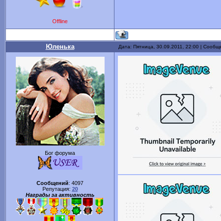
Offline
Юленька
Дата: Пятница, 30.09.2011, 22:00 | Сооб
Бог форума
Сообщений
:
4097
Репутация:
20
Награды за активность