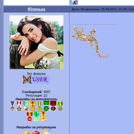
Юленька
Дата: Воскресенье, 25.09.2011, 21:28 | 
Бог форума
Сообщений
:
4097
Репутация:
20
Награды за активность
Награды за репутацию