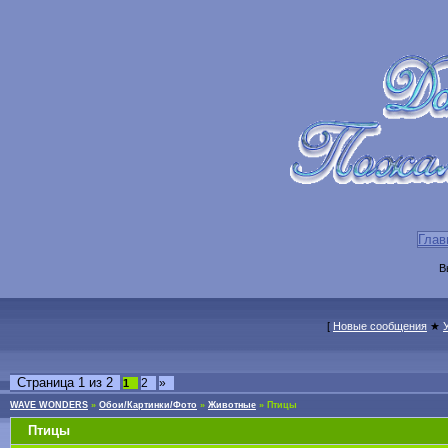
Глав
В
[
Новые сообщения
★
Страница
1
из
2
2
»
1
WAVE WONDERS
»
Обои/Картинки/Фото
»
Животные
»
Птицы
Птицы