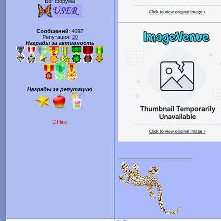
Бог форума
Сообщений
:
4097
Репутация:
20
Награды за активность
Награды за репутацию
Offline