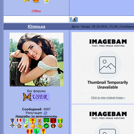
Offline
Юленька
Дата: Среда, 26.10.2011, 21:34 | Сообще
Бог форума
Сообщений
:
4097
Репутация:
20
Награды за активность