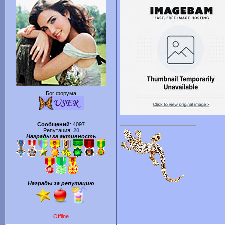
Бог форума
Сообщений
:
4097
Репутация:
20
Награды за активность
Награды за репутацию
Offline