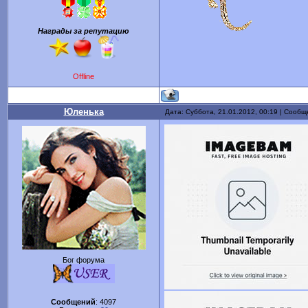
Награды за репутацию
Offline
Юленька
Дата: Суббота, 21.01.2012, 00:19 | Сооб
Бог форума
Сообщений
:
4097