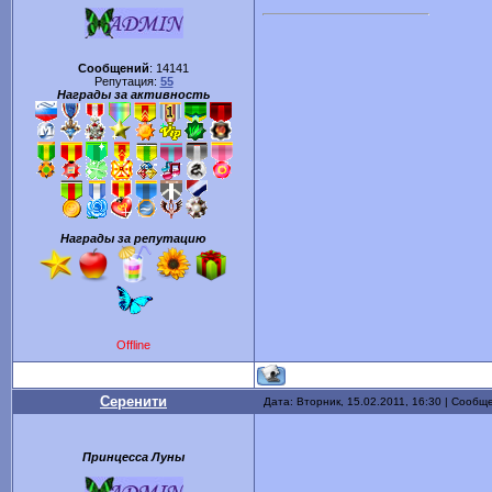
Сообщений
:
14141
Репутация:
55
Награды за активность
Награды за репутацию
Offline
Серенити
Дата: Вторник, 15.02.2011, 16:30 | Сообщ
Принцесса Луны