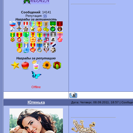
Сообщений
:
14141
Репутация:
55
Награды за активность
Награды за репутацию
Offline
Юленька
Дата: Четверг, 08.09.2011, 18:57 | Сообщ