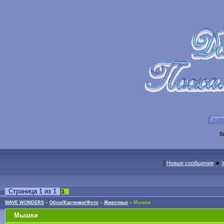
Глав
В
[
Новые сообщения
★
Страница
1
из
1
1
WAVE WONDERS
»
Обои/Картинки/Фото
»
Животные
»
Мышки
Мышки