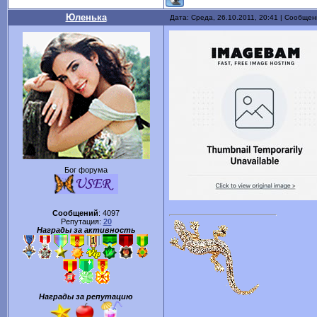
Юленька
Дата: Среда, 26.10.2011, 20:41 | Сообще
Бог форума
Сообщений
:
4097
Репутация:
20
Награды за активность
Награды за репутацию