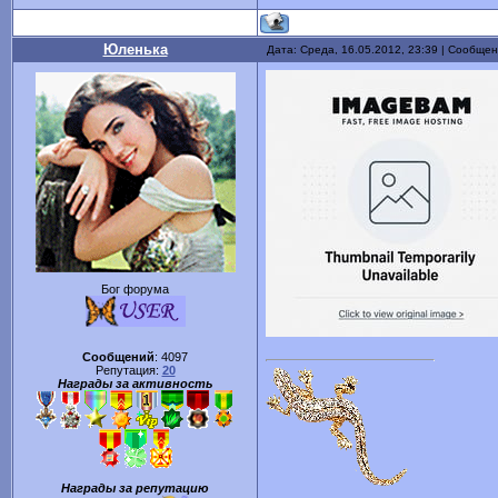
Юленька
Дата: Среда, 16.05.2012, 23:39 | Сообще
Бог форума
Сообщений
:
4097
Репутация:
20
Награды за активность
Награды за репутацию