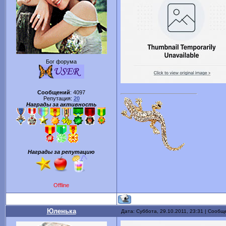
Бог форума
Сообщений
:
4097
Репутация:
20
Награды за активность
Награды за репутацию
Offline
Юленька
Дата: Суббота, 29.10.2011, 23:31 | Сооб