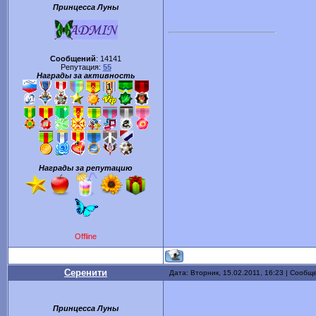
Принцесса Луны
Сообщений
:
14141
Репутация:
55
Награды за активность
Награды за репутацию
Offline
Серенити
Дата: Вторник, 15.02.2011, 16:23 | Сообщ
Принцесса Луны