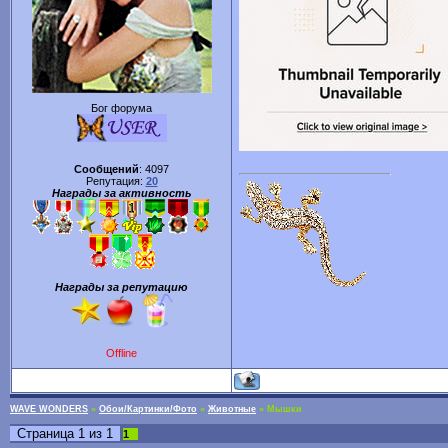
Бог форума
Сообщений
:
4097
Репутация:
20
Награды за активность
Награды за репутацию
Offline
WAVE WONDERS
»
Обои/Картинки/Фото
»
Животные
»
Мышки
Страница
1
из
1
1