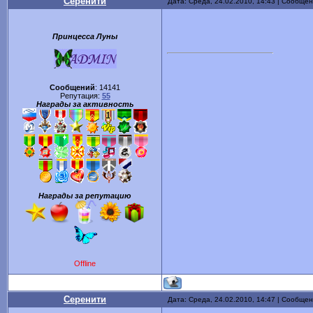
Серенити
Дата: Среда, 24.02.2010, 14:43 | Сообще
Принцесса Луны
Сообщений
:
14141
Репутация:
55
Награды за активность
Награды за репутацию
Offline
Серенити
Дата: Среда, 24.02.2010, 14:47 | Сообще