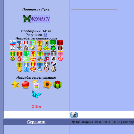
Принцесса Луны
Сообщений
:
14141
Репутация:
55
Награды за активность
Награды за репутацию
Offline
Серенити
Дата: Вторник, 15.02.2011, 16:23 | Сообщ