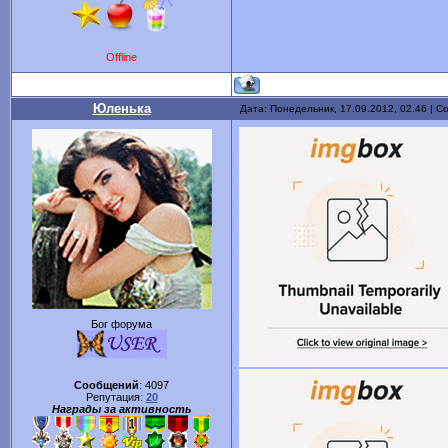
Offline
Юленька
Дата: Понедельник, 17.09.2012, 02:46 | 
Бог форума
Сообщений
:
4097
Репутация:
20
Награды за активность