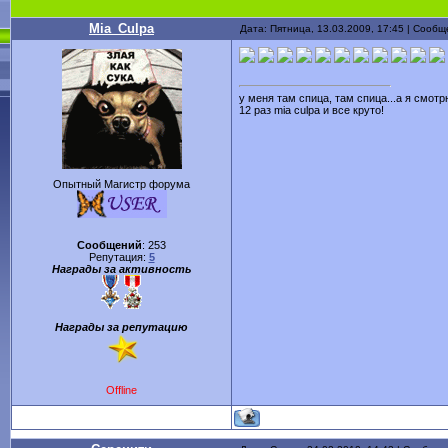
Mia_Culpa
Дата: Пятница, 13.03.2009, 17:45 | Сооб
у меня там спица, там спица...а я смот
12 раз mia culpa и все круто!
Опытный Магистр форума
Сообщений
:
253
Репутация:
5
Награды за активность
Награды за репутацию
Offline