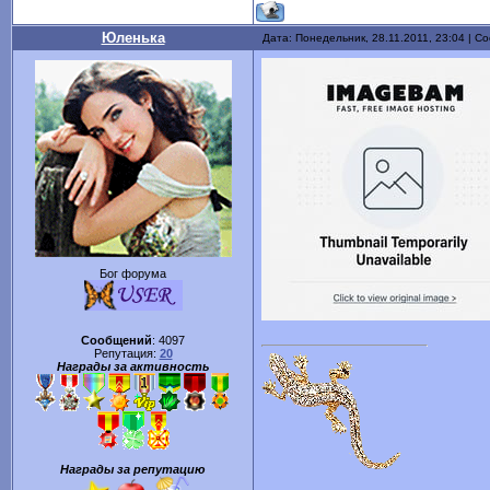
Юленька
Дата: Понедельник, 28.11.2011, 23:04 | 
Бог форума
Сообщений
:
4097
Репутация:
20
Награды за активность
Награды за репутацию