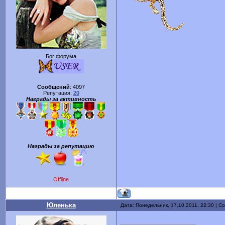
Бог форума
Сообщений
:
4097
Репутация:
20
Награды за активность
Награды за репутацию
Offline
Юленька
Дата: Понедельник, 17.10.2011, 22:30 | 