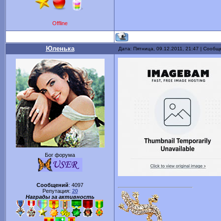
Offline
Юленька
Дата: Пятница, 09.12.2011, 21:47 | Сооб
Бог форума
Сообщений
:
4097
Репутация:
20
Награды за активность